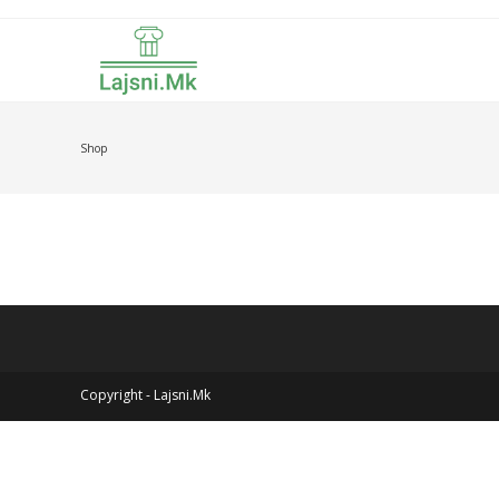
Skip
to
content
Shop
Copyright - Lajsni.Mk