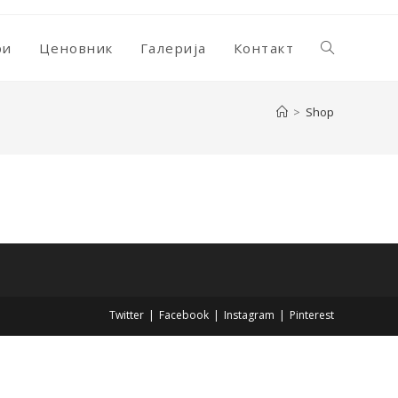
ри
Ценовник
Галерија
Контакт
Toggle
>
Shop
website
search
Twitter
Facebook
Instagram
Pinterest