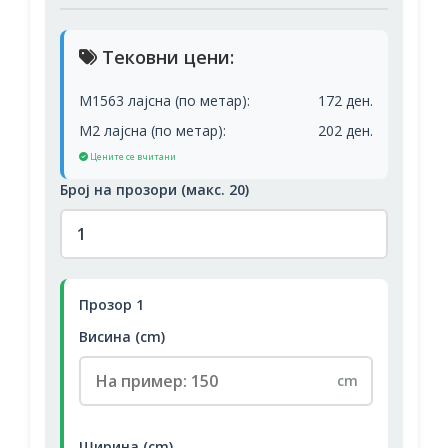
Тековни цени:
М1563 лајсна (по метар):
172 ден.
М2 лајсна (по метар):
202 ден.
Цените се вчитани
Број на прозори (макс. 20)
Прозор 1
Висина (cm)
cm
Ширина (cm)