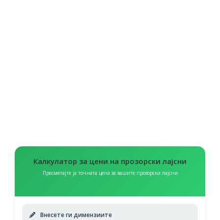
Калкулатор за цени на прозорски лајсни
Пресметајте ја точната цена за вашите прозорски лајсни
Внесете ги димензиите