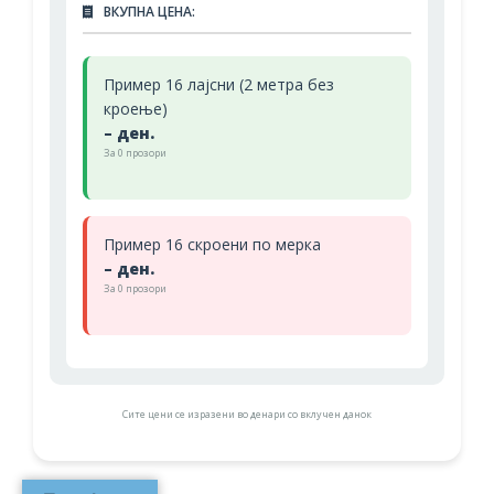
ВКУПНА ЦЕНА:
Пример 16 лајсни (2 метра без
кроење)
– ден.
За
0
прозори
Пример 16 скроени по мерка
– ден.
За
0
прозори
Сите цени се изразени во денари со вклучен данок