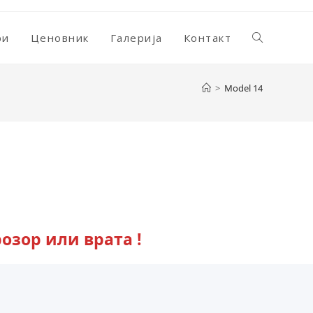
ри
Ценовник
Галерија
Контакт
Toggle
>
Model 14
website
search
озор или врата !