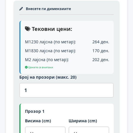
Внесете ги димензиите
Тековни цени:
М1230 лајсна (по метар):
264 ден.
М1830 лајсна (по метар):
170 ден.
М2 лајсна (по метар):
202 ден.
Цените се вчитани
Број на прозори (макс. 20)
Прозор 1
Висина (cm)
Ширина (cm)