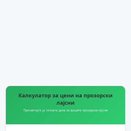
Калкулатор за цени на прозорски
лајсни
Пресметајте ја точната цена за вашите прозорски лајсни