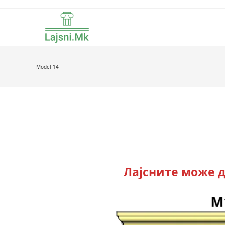
Skip
to
content
Model 14
Лајсните може д