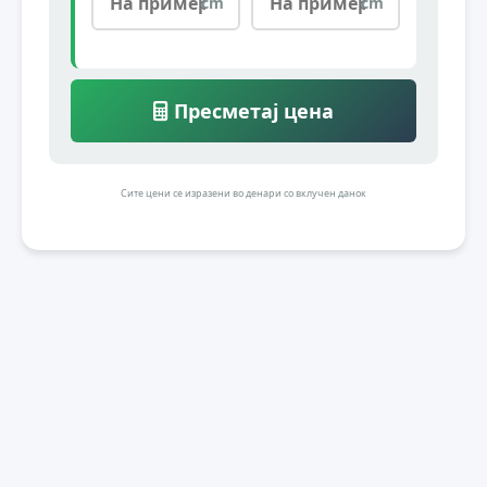
cm
cm
Пресметај цена
Сите цени се изразени во денари со вклучен данок