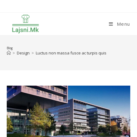
Skip
to
content
Menu
Blog
>
Design
>
Luctus non massa fusce ac turpis quis