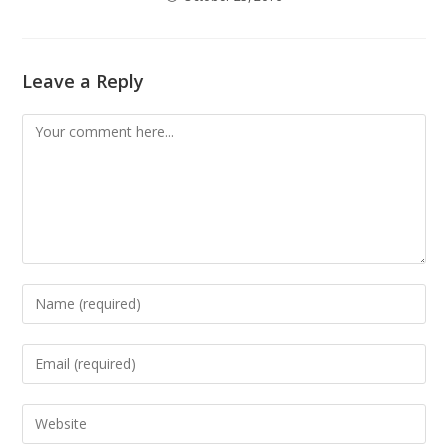
Leave a Reply
Comment
Enter
your
name
Enter
or
your
username
email
Enter
to
address
your
comment