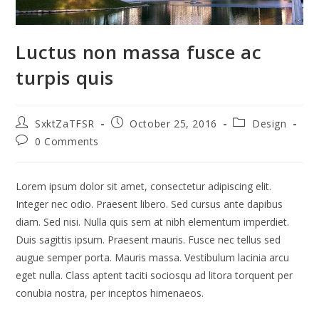
Luctus non massa fusce ac
turpis quis
Post
Post
Post
SxktZaTFSR
October 25, 2016
Design
author:
published:
category:
Post
0 Comments
comments:
Lorem ipsum dolor sit amet, consectetur adipiscing elit.
Integer nec odio. Praesent libero. Sed cursus ante dapibus
diam. Sed nisi. Nulla quis sem at nibh elementum imperdiet.
Duis sagittis ipsum. Praesent mauris. Fusce nec tellus sed
augue semper porta. Mauris massa. Vestibulum lacinia arcu
eget nulla. Class aptent taciti sociosqu ad litora torquent per
conubia nostra, per inceptos himenaeos.