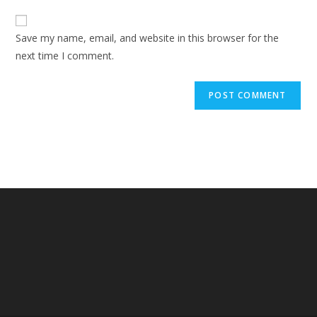
to
website
comment
URL
Save my name, email, and website in this browser for the
(optional)
next time I comment.