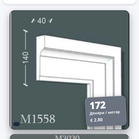
172
Денари / метар
€ 2.80