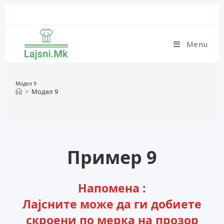
Skip
to
content
Menu
Модел 9
>
Модел 9
Пример 9
Напомена :
Лајсните може да ги добиете
скроени по мерка на прозор