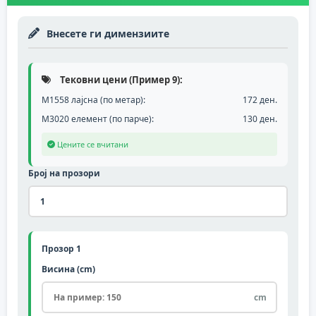
Внесете ги димензиите
Тековни цени (Пример 9):
М1558 лајсна (по метар):
172 ден.
M3020 елемент (по парче):
130 ден.
Цените се вчитани
Број на прозори
Прозор 1
Висина (cm)
cm