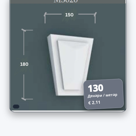
130
Денари / метар
€ 2.11