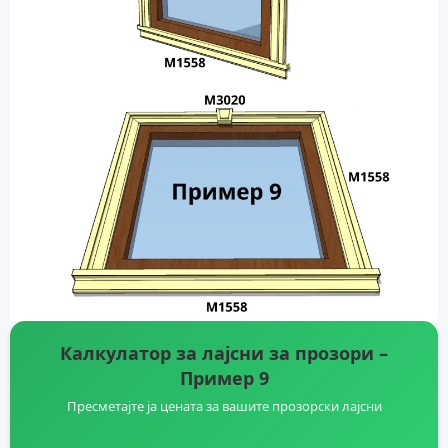
Калкулатор за лајсни за прозори –
Пример 9
Пресметајте ја цената за вашите прозорски лајсни