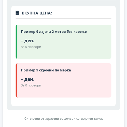
ВКУПНА ЦЕНА:
Пример 9 лајсни 2 метра без кроење
– ден.
За
0
прозори
Пример 9 скроени по мерка
– ден.
За
0
прозори
Сите цени се изразени во денари со вклучен данок