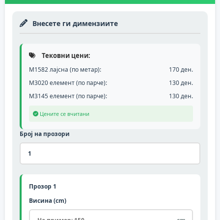
Внесете ги димензиите
Тековни цени:
М1582 лајсна (по метар):
170 ден.
M3020 елемент (по парче):
130 ден.
M3145 елемент (по парче):
130 ден.
Цените се вчитани
Број на прозори
Прозор 1
Висина (cm)