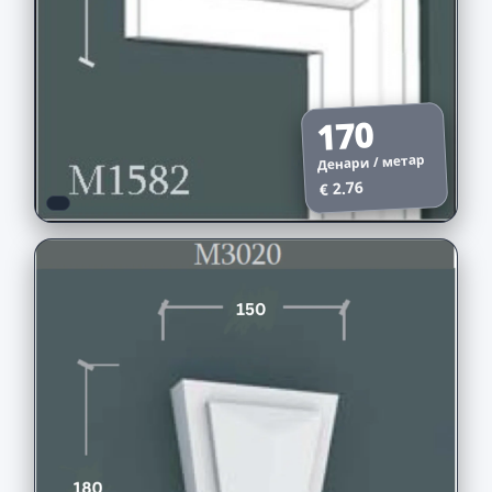
170
Денари / метар
€ 2.76