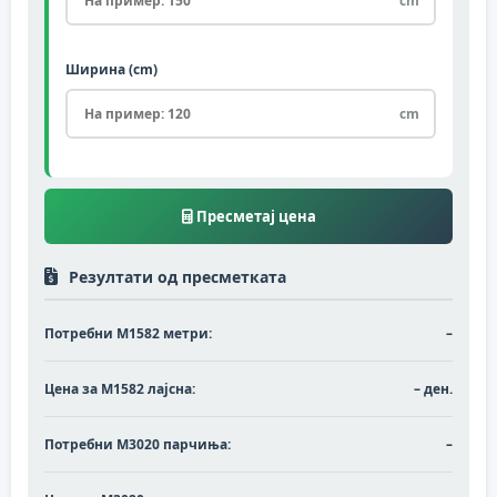
cm
Ширина (cm)
cm
Пресметај цена
Резултати од пресметката
Потребни М1582 метри:
–
Цена за М1582 лајсна:
– ден.
Потребни M3020 парчиња:
–