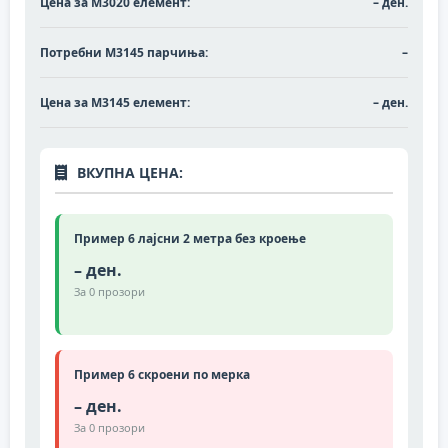
Цена за M3020 елемент:
– ден.
Потребни M3145 парчиња:
–
Цена за M3145 елемент:
– ден.
ВКУПНА ЦЕНА:
Пример 6 лајсни 2 метра без кроење
– ден.
За
0
прозори
Пример 6 скроени по мерка
– ден.
За
0
прозори