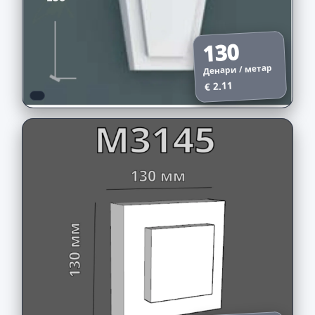
130
Денари / метар
€ 2.11