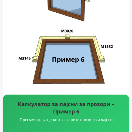
Калкулатор за лајсни за прозори –
Пример 6
Пресметајте ја цената за вашите прозорски лајсни