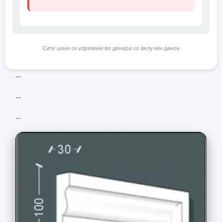
Сите цени се изразени во денари со вклучен данок
…
…
…