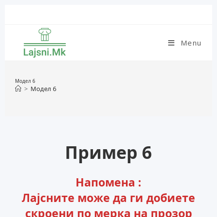
Skip
to
content
Menu
Модел 6
>
Модел 6
Пример 6
Напомена :
Лајсните може да ги добиете
скроени по мерка на прозор