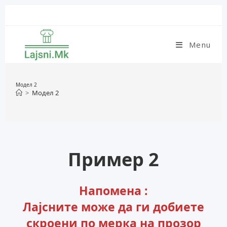
Skip
to
content
Menu
Модел 2
>
Модел 2
Пример 2
Напомена :
Лајсните може да ги добиете
скроени по мерка на прозор