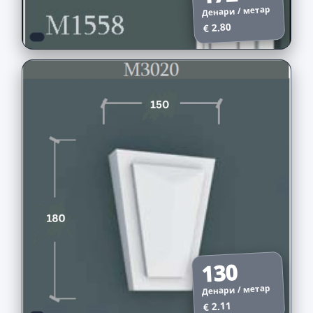
Денари / метар
€ 2.80
130
Денари / метар
€ 2.11