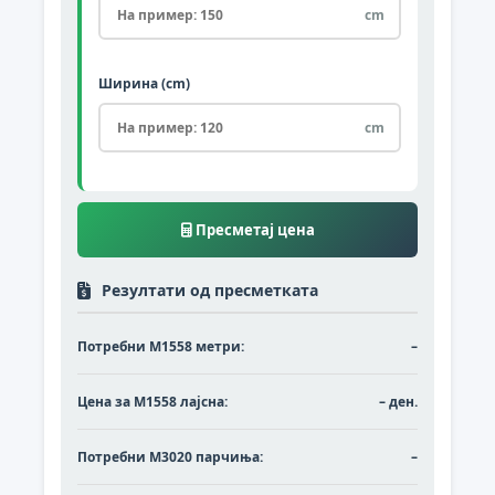
cm
Ширина (cm)
cm
Пресметај цена
Резултати од пресметката
Потребни М1558 метри:
–
Цена за М1558 лајсна:
– ден.
Потребни M3020 парчиња:
–