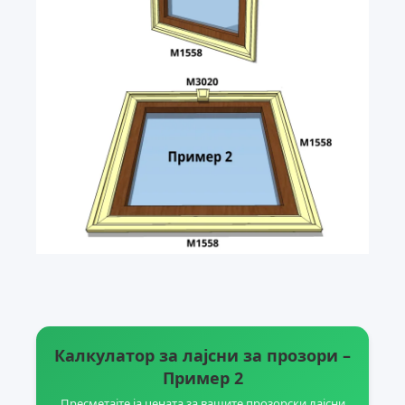
Калкулатор за лајсни за прозори –
Пример 2
Пресметајте ја цената за вашите прозорски лајсни