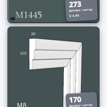
273
Денари / метар
€ 4.44
170
Денари / метар