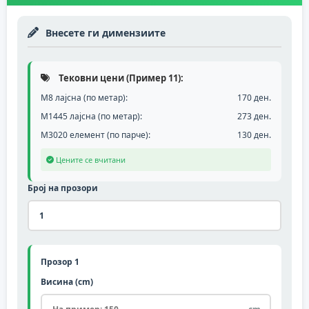
Внесете ги димензиите
Тековни цени (Пример 11):
М8 лајсна (по метар):
170 ден.
М1445 лајсна (по метар):
273 ден.
M3020 елемент (по парче):
130 ден.
Цените се вчитани
Број на прозори
Прозор 1
Висина (cm)