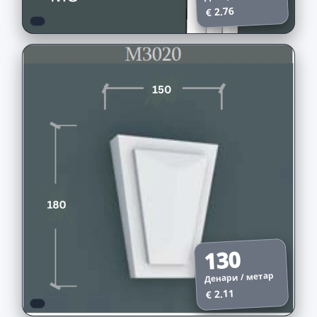
€ 2.76
130
Денари / метар
€ 2.11