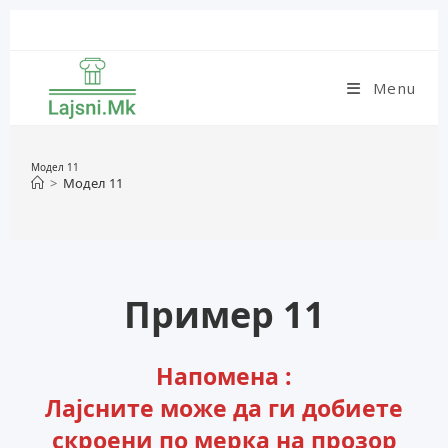
Skip
to
content
Menu
Модел 11
>
Модел 11
Пример 11
Напомена :
Лајсните може да ги добиете
скроени по мерка на прозор