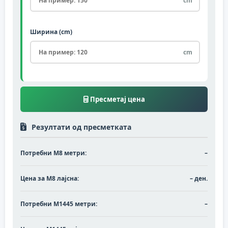
cm
Ширина (cm)
cm
Пресметај цена
Резултати од пресметката
Потребни М8 метри:
–
Цена за М8 лајсна:
– ден.
Потребни М1445 метри:
–