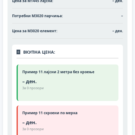
Цена за М1445 лајсна:
– ден.
Потребни M3020 парчиња:
–
Цена за M3020 елемент:
– ден.
ВКУПНА ЦЕНА:
Пример 11 лајсни 2 метра без кроење
– ден.
За
0
прозори
Пример 11 скроени по мерка
– ден.
За
0
прозори