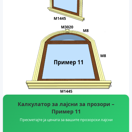
Калкулатор за лајсни за прозори –
Пример 11
Пресметајте ја цената за вашите прозорски лајсни